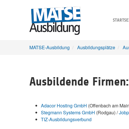
Skip
to
main
STARTSE
content
MATSE-Ausbildung
Ausbildungsplätze
Au
Ausbildende Firmen:
Adacor Hosting GmbH
(Offenbach am Main
Stegmann Systems GmbH
(Rodgau) /
Jobp
TIZ-Ausbildungsverbund