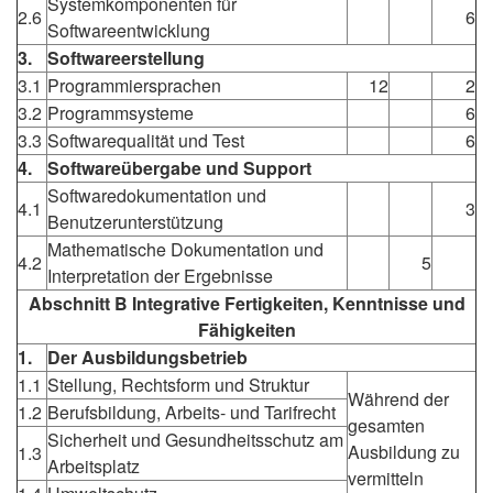
Systemkomponenten für
2.6
6
Softwareentwicklung
3.
Softwareerstellung
3.1
Programmiersprachen
12
2
3.2
Programmsysteme
6
3.3
Softwarequalität und Test
6
4.
Softwareübergabe und Support
Softwaredokumentation und
4.1
3
Benutzerunterstützung
Mathematische Dokumentation und
4.2
5
Interpretation der Ergebnisse
Abschnitt B Integrative Fertigkeiten, Kenntnisse und
Fähigkeiten
1.
Der Ausbildungsbetrieb
1.1
Stellung, Rechtsform und Struktur
Während der
1.2
Berufsbildung, Arbeits- und Tarifrecht
gesamten
Sicherheit und Gesundheitsschutz am
Ausbildung zu
1.3
Arbeitsplatz
vermitteln