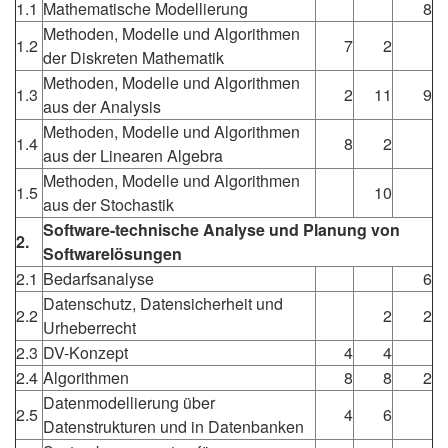
1.1
Mathematische Modellierung
8
Methoden, Modelle und Algorithmen
1.2
7
2
der Diskreten Mathematik
Methoden, Modelle und Algorithmen
1.3
2
11
9
aus der Analysis
Methoden, Modelle und Algorithmen
1.4
8
2
aus der Linearen Algebra
Methoden, Modelle und Algorithmen
1.5
10
aus der Stochastik
Software-technische Analyse und Planung von
2.
Softwarelösungen
2.1
Bedarfsanalyse
6
Datenschutz, Datensicherheit und
2.2
2
2
Urheberrecht
2.3
DV-Konzept
4
4
2.4
Algorithmen
8
8
2
Datenmodellierung über
2.5
4
6
Datenstrukturen und in Datenbanken