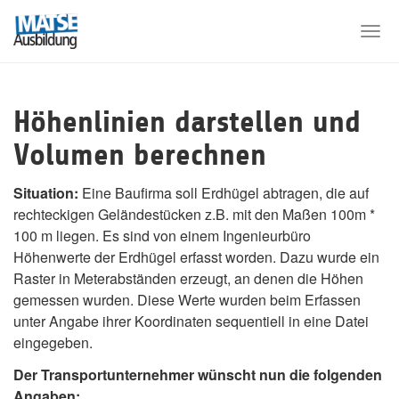
Skip
to
Togg
main
navi
content
Höhenlinien darstellen und
Volumen berechnen
Situation:
Eine Baufirma soll Erdhügel abtragen, die auf
rechteckigen Geländestücken z.B. mit den Maßen 100m *
100 m liegen. Es sind von einem Ingenieurbüro
Höhenwerte der Erdhügel erfasst worden. Dazu wurde ein
Raster in Meterabständen erzeugt, an denen die Höhen
gemessen wurden. Diese Werte wurden beim Erfassen
unter Angabe ihrer Koordinaten sequentiell in eine Datei
eingegeben.
Der Transportunternehmer wünscht nun die folgenden
Angaben: