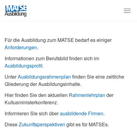
Skip
to
Togg
main
navi
content
Für die Ausbildung zum MATSE bedarf es einiger
Anforderungen
.
Informationen zum Berufsbild finden sich im
Ausbildungsprofil
.
Unter
Ausbildungsrahmenplan
finden Sie eine zeitliche
Gliederung der Ausbildungsinhalte.
Hier finden Sie den aktuellen
Rahmenlehrplan
der
Kultusministerkonferenz.
Informieren Sie sich über
ausbildende Firmen
.
Diese
Zukunftsperspektiven
gibt es für MATSEs.