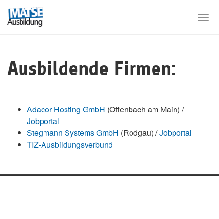
Skip
to
Togg
main
navi
content
Ausbildende Firmen:
Adacor Hosting GmbH
(Offenbach am Main) /
Jobportal
Stegmann Systems GmbH
(Rodgau) /
Jobportal
TIZ-Ausbildungsverbund