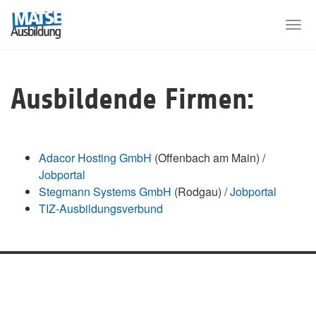
Skip
to
Togg
main
navi
content
Ausbildende Firmen:
Adacor Hosting GmbH
(Offenbach am Main) /
Jobportal
Stegmann Systems GmbH
(Rodgau) /
Jobportal
TIZ-Ausbildungsverbund