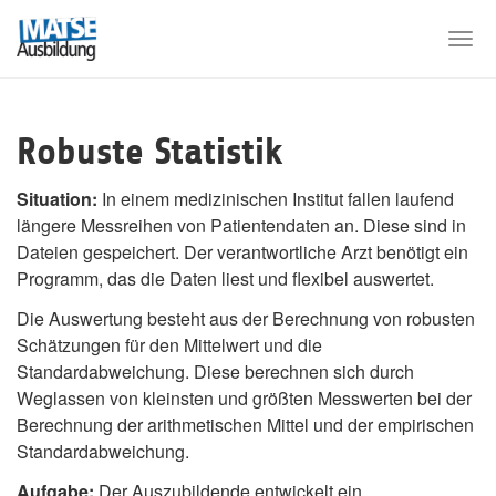
Skip
to
Togg
main
navi
content
Robuste Statistik
Situation:
In einem medizinischen Institut fallen laufend
längere Messreihen von Patientendaten an. Diese sind in
Dateien gespeichert. Der verantwortliche Arzt benötigt ein
Programm, das die Daten liest und flexibel auswertet.
Die Auswertung besteht aus der Berechnung von robusten
Schätzungen für den Mittelwert und die
Standardabweichung. Diese berechnen sich durch
Weglassen von kleinsten und größten Messwerten bei der
Berechnung der arithmetischen Mittel und der empirischen
Standardabweichung.
Aufgabe:
Der Auszubildende entwickelt ein