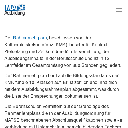
Skip
to
Togg
main
navi
content
Der
Rahmenlehrplan
, beschlossen von der
Kultusministerkonferenz (KMK), beschreibt Kontext,
Zielsetzung und Zeitkorridore für die Vermittlung der
Ausbildungsinhalte in der Berufsschule und ist in 13
Lernfelder im Gesamtumfang von 880 Stunden gegliedert.
Der Rahmenlehrplan baut auf die Bildungsstandards der
KMK für die 10. Klassen auf. Er ist zeitlich und inhaltlich
mit dem Ausbildungsrahmenplan abgestimmt, was durch
die Liste der Entsprechungen dokumentiert ist.
Die Berufsschulen vermitteln auf der Grundlage des
Rahmenlehrplans die in der Ausbildungsordnung für
MATSE beschriebenen Abschlussqualifikationen sowie - in
Verbindung mit Unterricht in allgemein bildenden Fächern